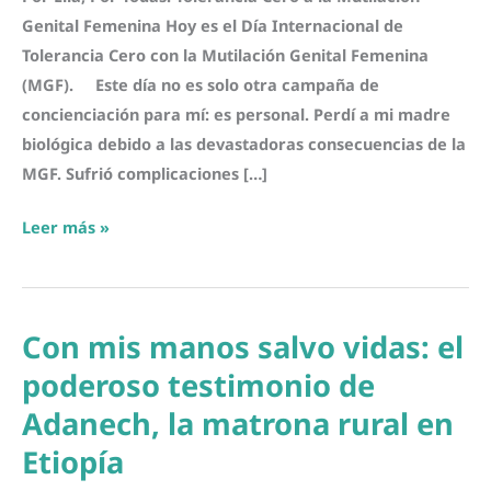
Genital Femenina Hoy es el Día Internacional de
Tolerancia Cero con la Mutilación Genital Femenina
(MGF). Este día no es solo otra campaña de
concienciación para mí: es personal. Perdí a mi madre
biológica debido a las devastadoras consecuencias de la
MGF. Sufrió complicaciones […]
Por
Leer más »
Ella,
Por
Todas:
Con mis manos salvo vidas: el
Tolerancia
Cero
poderoso testimonio de
a
Adanech, la matrona rural en
la
Etiopía
Mutilación