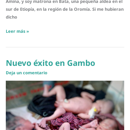
Amina, y soy matrona en Bata, una pequeña aldea en el
sur de Etiopía, en la región de la Oromía. Si me hubieran
dicho
Gracias
Leer más »
por
confiar
en
Nuevo éxito en Gambo
mí
cuando
Deja un comentario
ni
siquiera
yo
creía
en
mí
misma: