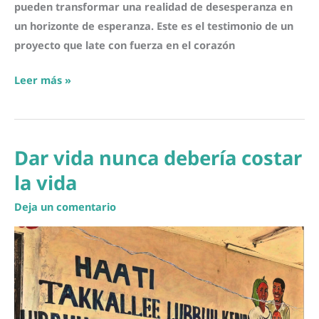
pueden transformar una realidad de desesperanza en
un horizonte de esperanza. Este es el testimonio de un
proyecto que late con fuerza en el corazón
Con
Leer más »
mis
manos
salvo
Dar vida nunca debería costar
vidas:
el
la vida
poderoso
Deja un comentario
testimonio
de
Adanech,
la
matrona
rural