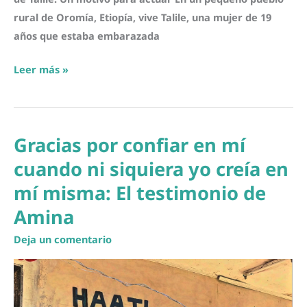
rural de Oromía, Etiopía, vive Talile, una mujer de 19
años que estaba embarazada
Dar
Leer más »
vida
nunca
debería
Gracias por confiar en mí
costar
la
cuando ni siquiera yo creía en
vida
mí misma: El testimonio de
Amina
Deja un comentario