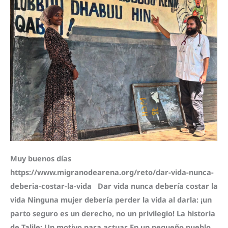
en
Etiopía
Muy buenos días
https://www.migranodearena.org/reto/dar-vida-nunca-
deberia-costar-la-vida Dar vida nunca debería costar la
vida Ninguna mujer debería perder la vida al darla: ¡un
parto seguro es un derecho, no un privilegio! La historia
de Talile: Un motivo para actuar En un pequeño pueblo