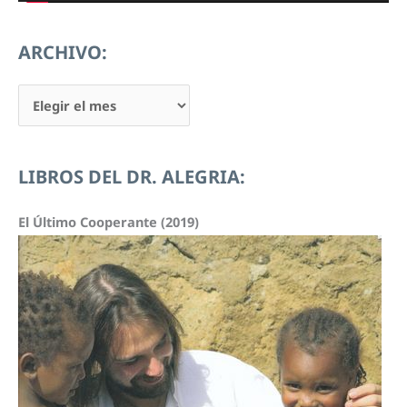
t
o
ARCHIVO:
r
d
A
e
R
v
C
LIBROS DEL DR. ALEGRIA:
í
H
d
I
El Último Cooperante (2019)
e
V
o
O
: