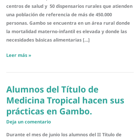
centros de salud y 50 dispensarios rurales que atienden
una población de referencia de más de 450.000
personas. Gambo se encuentra en un área rural donde
la mortalidad materno-infantil es elevada y donde las
necesidades básicas alimentarias […]
El
Leer más »
renacer
de
un
Alumnos del Título de
hospital
y
Medicina Tropical hacen sus
el
prácticas en Gambo.
empoderamiento
Deja un comentario
de
la
Durante el mes de junio los alumnos del II Título de
comunidad