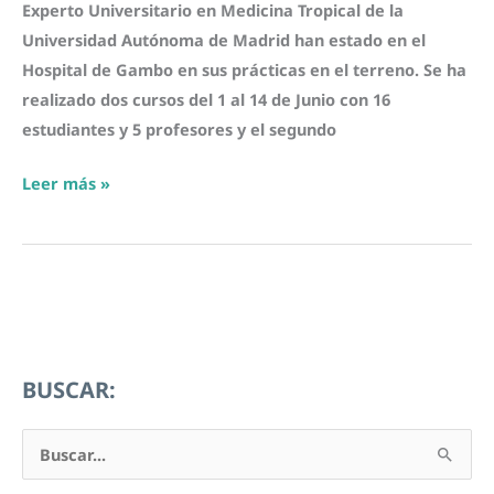
Experto Universitario en Medicina Tropical de la
Universidad Autónoma de Madrid han estado en el
Hospital de Gambo en sus prácticas en el terreno. Se ha
realizado dos cursos del 1 al 14 de Junio con 16
estudiantes y 5 profesores y el segundo
Alumnos
Leer más »
del
Título
de
Medicina
Tropical
hacen
BUSCAR:
sus
prácticas
B
en
u
Gambo.