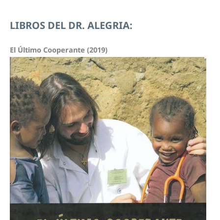
v
C
LIBROS DEL DR. ALEGRIA:
í
H
d
I
El Último Cooperante (2019)
e
V
o
O
: