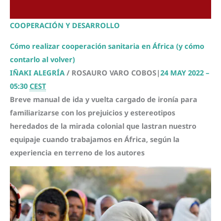
COOPERACIÓN Y DESARROLLO
Cómo realizar cooperación sanitaria en África (y cómo
contarlo al volver)
IÑAKI ALEGRÍA
/ ROSAURO VARO COBOS
|
24 MAY 2022 –
05:30
CEST
Breve manual de ida y vuelta cargado de ironía para
familiarizarse con los prejuicios y estereotipos
heredados de la mirada colonial que lastran nuestro
equipaje cuando trabajamos en África, según la
experiencia en terreno de los autores