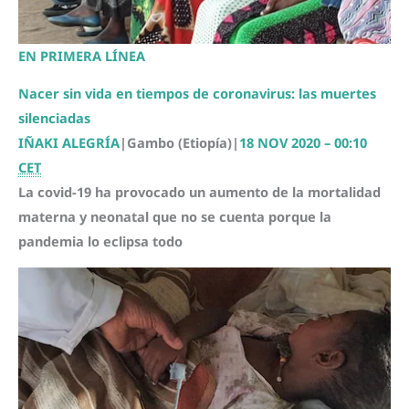
EN PRIMERA LÍNEA
Nacer sin vida en tiempos de coronavirus: las muertes
silenciadas
IÑAKI ALEGRÍA
|
Gambo (Etiopía)
|
18 NOV 2020 – 00:10
CET
La covid-19 ha provocado un aumento de la mortalidad
materna y neonatal que no se cuenta porque la
pandemia lo eclipsa todo