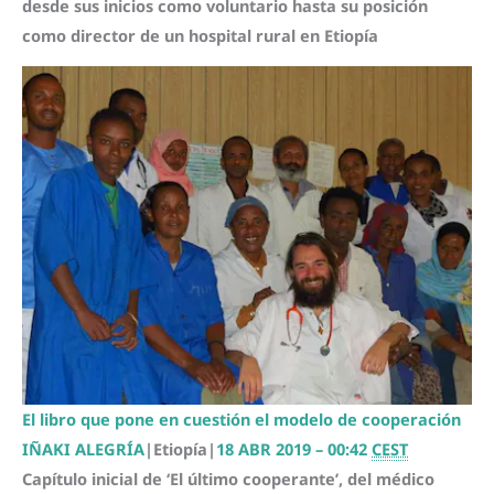
desde sus inicios como voluntario hasta su posición
como director de un hospital rural en Etiopía
El libro que pone en cuestión el modelo de cooperación
IÑAKI ALEGRÍA
|
Etiopía
|
18 ABR 2019 – 00:42
CEST
Capítulo inicial de ‘El último cooperante’, del médico