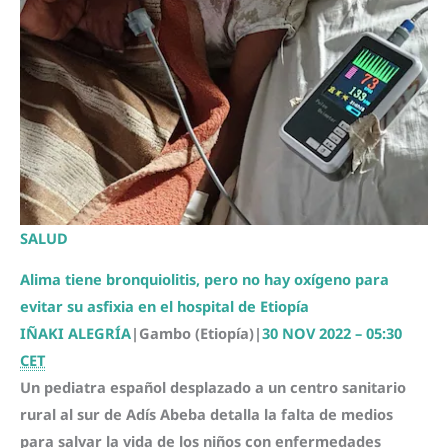
SALUD
Alima tiene bronquiolitis, pero no hay oxígeno para
evitar su asfixia en el hospital de Etiopía
IÑAKI ALEGRÍA
|
Gambo (Etiopía)
|
30 NOV 2022 – 05:30
CET
Un pediatra español desplazado a un centro sanitario
rural al sur de Adís Abeba detalla la falta de medios
para salvar la vida de los niños con enfermedades