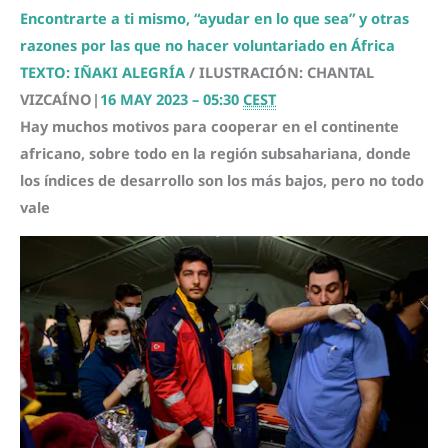
Encontrarte a ti mismo, “ayudar en lo que sea” y otras
razones por las que no hacer voluntariado en África
TEXTO: IÑAKI ALEGRÍA
/ ILUSTRACIÓN: CHANTAL
VIZCAÍNO
|
16 MAY 2023 – 05:30
CEST
Hay muchos motivos para cooperar en el continente
africano, sobre todo en la región subsahariana, donde
los índices de desarrollo son los más bajos, pero no todo
vale