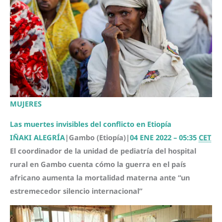
MUJERES
Las muertes invisibles del conflicto en Etiopía
IÑAKI ALEGRÍA
|
Gambo (Etiopía)
|
04 ENE 2022 – 05:35
CET
El coordinador de la unidad de pediatría del hospital
rural en Gambo cuenta cómo la guerra en el país
africano aumenta la mortalidad materna ante “un
estremecedor silencio internacional”