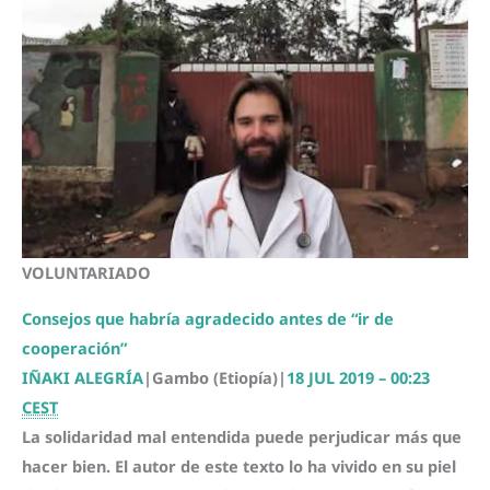
VOLUNTARIADO
Consejos que habría agradecido antes de “ir de
cooperación”
IÑAKI ALEGRÍA
|
Gambo (Etiopía)
|
18 JUL 2019 – 00:23
CEST
La solidaridad mal entendida puede perjudicar más que
hacer bien. El autor de este texto lo ha vivido en su piel