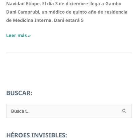
Navidad Etíope. El día 3 de diciembre llega a Gambo
Dani Camprubi, un médico de quinto año de residencia
de Medicina Interna. Dani estará 5
¡Feliz
Leer más »
Navidad,
2016!
BUSCAR:
B
u
s
HÉROES INVISIBLES:
c