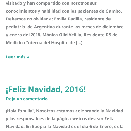
visitado y han compartido con nosotros sus
conocimientos y habilidad con los pacientes de Gambo.
Debemos no olvidar a: Emilia Padilla, residente de
pediatría de Argentina durante los meses de diciembre
y enero del 2018. Mónica Olid Velilla, Residente R5 de
Medicina Interna del Hospital de […]
Voluntarios
Leer más »
en
el
Hospital
¡Feliz Navidad, 2016!
de
Gambo.
Deja un comentario
Primer
¡Hola familia!, Nosotros estamos celebrando la Navidad
semestre
y los responsables de la página web os desean Feliz
2018
Navidad. En Etiopía la Navidad es el día 6 de Enero, es la